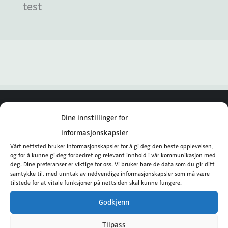
test
Norengros Dahle Medical AS
Dine innstillinger for
informasjonskapsler
Instagram
Vårt nettsted bruker informasjonskapsler for å gi deg den beste opplevelsen,
og for å kunne gi deg forbedret og relevant innhold i vår kommunikasjon med
Facebook
deg. Dine preferanser er viktige for oss. Vi bruker bare de data som du gir ditt
samtykke til, med unntak av nødvendige informasjonskapsler som må være
tilstede for at vitale funksjoner på nettsiden skal kunne fungere.
Rosenlundveien 4
Godkjenn
2619 Lillehammer
Tilpass