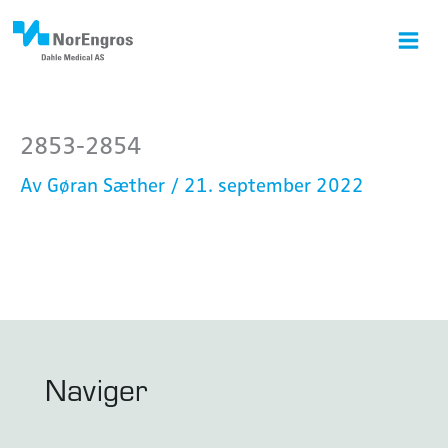
Hopp
rett
til
innholdet
2853-2854
Av
Gøran Sæther
/
21. september 2022
Naviger