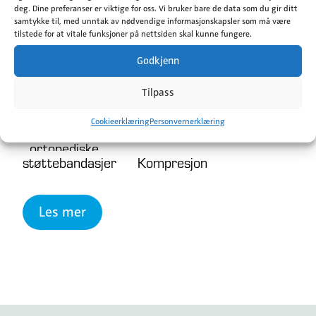
Actimove er en serie støtteprodukter
deg. Dine preferanser er viktige for oss. Vi bruker bare de data som du gir ditt
samtykke til, med unntak av nødvendige informasjonskapsler som må være
som gir kompresjon, smertelindring og
tilstede for at vitale funksjoner på nettsiden skal kunne fungere.
støtte. Finnes for kne, ankel,albue og
Godkjenn
hånledd, og tilrettelegger for bevegelse
som igjen bidrar til en raskere
Tilpass
restitusjon og rehabilitering.
Cookieerklæring
Personvernerklæring
ortopediske
støttebandasjer
Kompresjon
Les mer