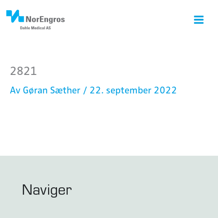
Hopp
rett
til
innholdet
2821
Av
Gøran Sæther
/
22. september 2022
Naviger