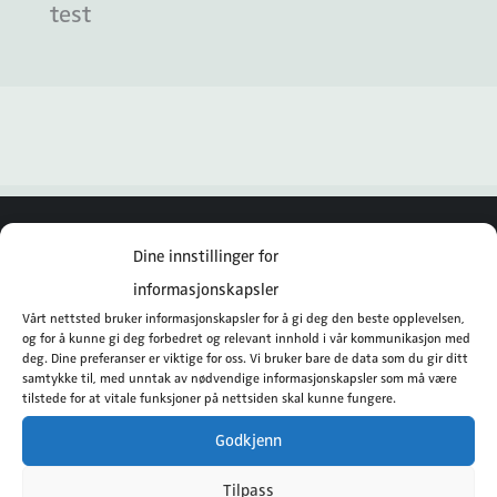
test
Norengros Dahle Medical AS
Dine innstillinger for
informasjonskapsler
Instagram
Vårt nettsted bruker informasjonskapsler for å gi deg den beste opplevelsen,
og for å kunne gi deg forbedret og relevant innhold i vår kommunikasjon med
Facebook
deg. Dine preferanser er viktige for oss. Vi bruker bare de data som du gir ditt
samtykke til, med unntak av nødvendige informasjonskapsler som må være
tilstede for at vitale funksjoner på nettsiden skal kunne fungere.
Rosenlundveien 4
Godkjenn
2619 Lillehammer
Tilpass