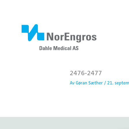
Hopp
rett
til
innholdet
2476-2477
Av
Gøran Sæther
/
21. septe