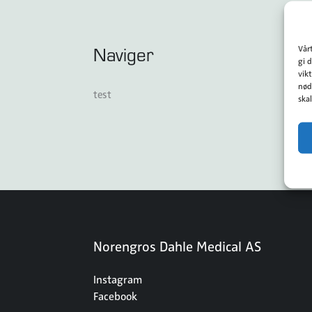
Naviger
Vår
gi 
vik
nød
test
ska
Norengros Dahle Medical AS
Instagram
Facebook