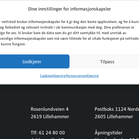
Dine innstillinger for informasjonskapsler
t nettsted bruker informasjonskapsler for å gi deg den beste opplevelsen, og for å kun
deg forbedret og relevant innhold i vår kommunikasjon med deg. Dine preferanser er
tige for oss. Vi bruker bare de data som du gir ditt samtykke til, med unntak av
vendige informasjonskapsler som må være tilstede for at vitale funksjoner på nettsid
l kunne fungere.
Godkjenn
Tilpass
Cookieerklæring
Personvernerklæring
Rosenlundveien 4
Postboks 1124 Nordr
2619 Lillehammer
2605 Lillehammer
Tlf: 61 24 80 00
Åpningstider