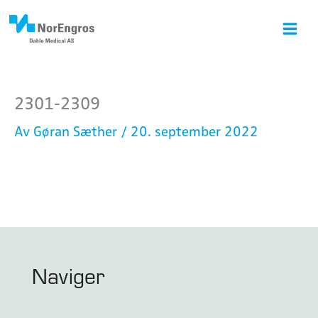
Hopp
rett
til
innholdet
2301-2309
Av
Gøran Sæther
/
20. september 2022
Naviger