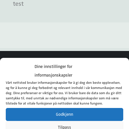
test
Norengros Dahle Medical AS
Dine innstillinger for
informasjonskapsler
Instagram
Vårt nettsted bruker informasjonskapsler for å gi deg den beste opplevelsen,
og for å kunne gi deg forbedret og relevant innhold i vår kommunikasjon med
Facebook
deg. Dine preferanser er viktige for oss. Vi bruker bare de data som du gir ditt
samtykke til, med unntak av nødvendige informasjonskapsler som må være
tilstede for at vitale funksjoner på nettsiden skal kunne fungere.
Rosenlundveien 4
Godkjenn
2619 Lillehammer
Tilpass