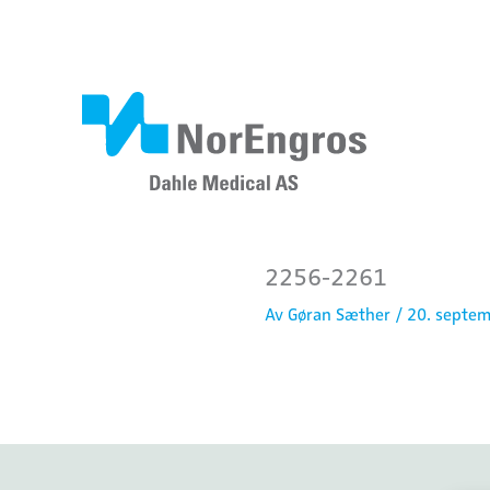
Hopp
rett
til
innholdet
2256-2261
Av
Gøran Sæther
/
20. septe