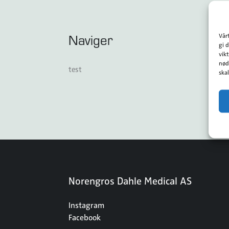
Naviger
Vår
gi 
vik
nød
test
ska
Norengros Dahle Medical AS
Instagram
Facebook