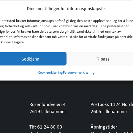
Dine innstillinger for informasjonskapsler
t nettsted bruker informasjonskapsler for å gi deg den beste opplevelsen, og for å kun
deg forbedret og relevant innhold i vår kommunikasjon med deg. Dine preferanser er
tige for oss. Vi bruker bare de data som du gir ditt samtykke til, med unntak av
vendige informasjonskapsler som må være tilstede for at vitale funksjoner på nettsid
l kunne fungere.
Godkjenn
Tilpass
Cookieerklæring
Personvernerklæring
Rosenlundveien 4
Postboks 1124 Nordr
2619 Lillehammer
2605 Lillehammer
Tlf: 61 24 80 00
Åpningstider